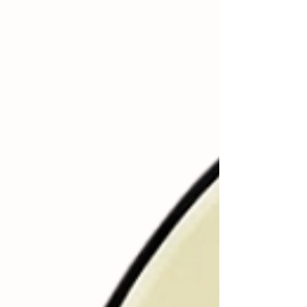
い「2個セット」をご用意 まとめ：今すぐ福山の縁起物を
チェック！ 1. 待望の解禁！「くわいっこ」が公式HPに登
場 「どこで買えるの？」「通販はやっていないの？」 そん
な多くの声にお応えして、ついに備後くわいの里のオンラ
インショップが本格始動しました。 福山の豊かな大地で育
った「くわい」の力強さを、ぜひご自宅で感じてくださ
い。 2. 福山産くわい100％！素材を活かした「まるごとス
ナック」の秘密 くわい 「くわいっこ」は、福山産のくわい
を贅沢に100％使用。...