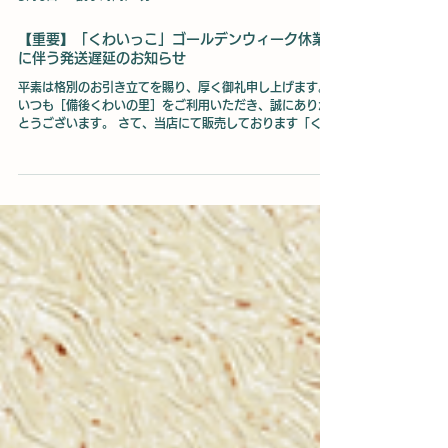
お正月のおせち料理に欠かせない縁起物、「くわい」。 実
は、広島県福山市はくわいの生産量が日本一であることを
ご存知でしょうか？ 私たち「備後くわいの里」は、福山市
でくわいを栽培する専業農家です。 全国の皆様に、本当に
美味しいくわいの魅力をもっと知っていただきたいという
想いで、日々泥まみれになりながら農業と向き合っていま
す。 くわいは、私たちが普段スーパーで見かけるまでに、
想像を絶するような手間暇がかかっています。今回は、そ
5月6日
読了時間: 1分
の第一歩とも言える「くわいの植え付け」の裏側を、準備
段階から本番まで徹底的に解説します！ 福山の特産品「く
【重要】「くわいっこ」ゴールデンウィーク休業
わい」の植え付け時期はいつ？ 福山市でのくわいの植え付
に伴う発送遅延のお知らせ
けは、田植えのシーズンと同じく初夏（6月〜7月頃）に行
われます。 冬の収穫が終わって春を迎え、気温が上がって
平素は格別のお引き立てを賜り、厚く御礼申し上げます。
くるこの時期、植え付けシーズンを迎えます。 妥協は一切
いつも［備後くわいの里］をご利用いただき、誠にありが
なし！植え付け前の「種芋選別」と「芽出し」 美味しいく
とうございます。 さて、当店にて販売しております「くわ
わいを育てるためには、畑に植える前の「種芋（たねい
いっこ」につきまして、誠に勝手ながら、製造元のゴール
も）」の準備が命です。 備後くわいの里では、機械に頼ら
デンウィーク休業に伴い、商品の発送にお時間をいただく
ず徹底した手作業で準備を進めます。 1. 途方もない手作
こととなりました。 お客様には多大なるご迷惑をおかけい
たしますことを、深くお詫び申し上げます。 ■ 対象商品
くわいっこ ■ 発送スケジュールについて 休業明けの5月
15日（金）以降、順次発送を再開いたします。 ※ご注文の
受け付け自体は、休業期間中も通常通り行っております。
商品の到着を心待ちにしてくださっている皆様には、長ら
くお待たせしてしまい大変申し訳ございません。商品がご
用意でき次第、速やかに発送手配を進めてまいります。発