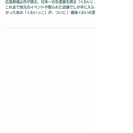
4月1日
読了時間: 2分
くわいっこ（2個セット）オンライン取扱いスター
ト！芽が出る縁起物をお取り寄せ
広島県福山市が誇る、日本一の生産量を誇る「くわい」。
これまで地元のイベントや限られた店舗でしか手に入らな
かったあの「くわいっこ」が、ついに！ 備後くわいの里公
式ホームページで販売開始 となりました！ 「芽が出る」縁
起物として愛される福山の味を、全国どこからでもお買い
求めいただけます。 目次 待望の解禁！「くわいっこ」が公
式HPに登場 福山産くわい100％！素材を活かした「まる
ごとスナック」の秘密 「芽が出る」からめでたい！ギフト
や受験生への贈り物に 【オンライン限定】シェアして楽し