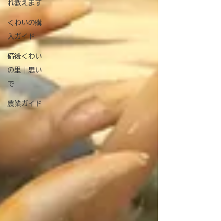
れ教えます
くわいの購
入ガイド
備後くわい
の里｜思い
で
農業ガイド