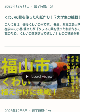
2025年12月11日
読了時間: 1分
くわいの葉を使った和紙作り！？大学生の挑戦！
こんにちは！備後くわいの里です。 先日、県立広島大学へ
在学中の小林 颯さんが「クワイの葉を使った和紙作りの研
究のため、くわいの葉を譲って欲しい」とのご連絡があり
ました！ インタビュー くわいを使った商品は沢山あります
が、葉を使って和紙を作るというのは初めて！ 私たちもワ
クワクしています！ 今後の結果に期待して応援しています
🙌
Load video