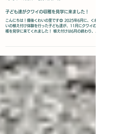
2025年12月6日
読了時間: 1分
子ども達がクワイの収穫を見学に来ました！
こんにちは！備後くわいの里です😊 2025年6月に、くわ
いの植え付け体験を行った子ども達が、11月にクワイの収
穫を見学に来てくれました！ 植え付けは6月の終わり、も
う暑くなってきている状態でしたが子ども達も元気いっぱ
い！ とても楽しそうでした😊 子ども達のクワイの植え付
け体験についてはこちら 収穫の見学に来たのは11月の終わ
り。 外は寒いですが、寒くても子ども達は元気いっぱいで
楽しそうでした！ 私達も元気をたくさん分けてもらったの
で収穫頑張れそうです😊