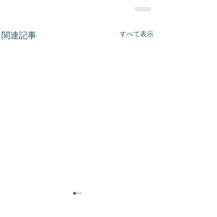
すべて表示
関連記事
【重要】「くわいっこ」
ゴールデンウィーク休業