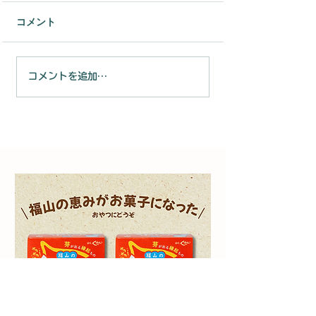
に伴う発送遅延のお知ら
平素は格別のお引き立てを
コメント
せ
賜り、厚く御礼申し上げま
す。 いつも［備後くわいの
里］をご利用いただき、誠
くわいっこ（2
コメントを追加…
にありがとうございます。
ト）オンライン
さて、当店にて販売してお
タート！芽が出
ります「くわいっこ」につ
をお取り寄せ
きまして、誠に勝手なが
ら、製造元のゴールデンウ
ィーク休業に伴い、商品の
発送にお時間をいただくこ
ととなりました。 お客様に
は多大なるご迷惑をおかけ
いたしますことを、深くお
詫び申し上げます。 ■ 対象
商品 くわいっこ ■ 発送スケ
ジ