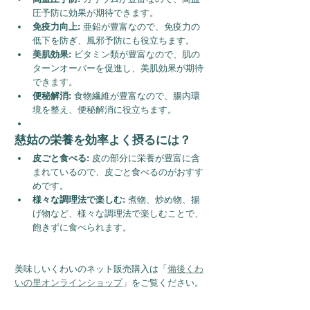
圧予防に効果が期待できます。
免疫力向上:
 亜鉛が豊富なので、免疫力の
低下を防ぎ、風邪予防にも役立ちます。
美肌効果:
 ビタミン類が豊富なので、肌の
ターンオーバーを促進し、美肌効果が期待
できます。
便秘解消:
 食物繊維が豊富なので、腸内環
境を整え、便秘解消に役立ちます。
慈姑の栄養を効率よく摂るには？
皮ごと食べる:
 皮の部分に栄養が豊富に含
まれているので、皮ごと食べるのがおすす
めです。
様々な調理法で楽しむ:
 煮物、炒め物、揚
げ物など、様々な調理法で楽しむことで、
飽きずに食べられます。
美味しいくわいのネット販売購入は「
備後くわ
いの里オンラインショップ
」をご覧ください。