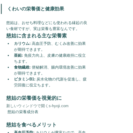
くわいの栄養価と健康効果
慈姑は、おせち料理などにも使われる縁起の良
い食材ですが、実は栄養も豊富なんです。
慈姑に含まれる主な栄養素
カリウム:
 高血圧予防、むくみ改善に効果
が期待できます。
亜鉛:
 免疫力向上、皮膚の健康維持に役立
ちます。
食物繊維:
 便秘解消、腸内環境改善に効果
が期待できます。
ビタミンB1:
 炭水化物の代謝を促進し、疲
労回復に役立ちます。
慈姑の栄養価を視覚的に
新しいウィンドウで開くs-hyoji.com
 慈姑の栄養成分表
慈姑を食べるメリット
高血圧予防:
 カリウムが豊富なので、高血