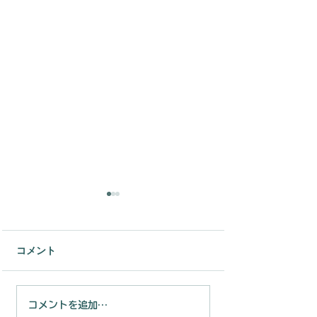
【重要】「くわいっこ」
ゴールデンウィーク休業
に伴う発送遅延のお知ら
平素は格別のお引き立てを
コメント
せ
賜り、厚く御礼申し上げま
す。 いつも［備後くわいの
里］をご利用いただき、誠
くわいっこ（2
コメントを追加…