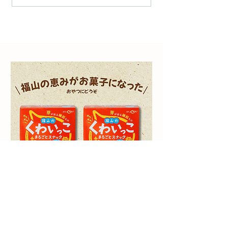
にありがとうございます。
ト）オンライン
さて、当店にて販売してお
タート！芽が出
ります「くわいっこ」につ
をお取り寄せ
きまして、誠に勝手なが
ら、製造元のゴールデンウ
ィーク休業に伴い、商品の
発送にお時間をいただくこ
ととなりました。 お客様に
は多大なるご迷惑をおかけ
いたしますことを、深くお
詫び申し上げます。 ■ 対象
商品 くわいっこ ■ 発送スケ
ジ
2個セット「福山のくわいっこ」新感